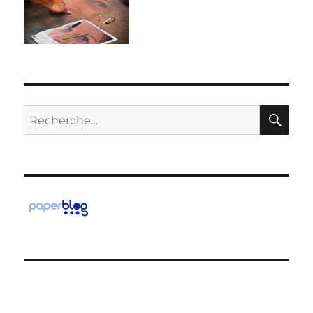
RE
Recherche
pour :