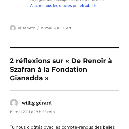
Afficher tous les articles par elisabeth
Auteur
Publié
Catégories
elisabeth
15 mai 2011
Art
le
2 réflexions sur « De Renoir à
Szafran à la Fondation
Gianadda »
willig gérard
dit :
19 mai 2011 à 18 h 55 min
Tu nous a gâtés avec les compte-rendus des belles