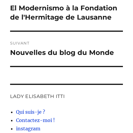
de
El Modernismo à la Fondation
Publication
précédente :
de l'Hermitage de Lausanne
l’article
SUIVANT
Nouvelles du blog du Monde
Publication
suivante :
LADY ELISABETH ITTI
Qui suis-je ?
Contactez-moi !
instagram