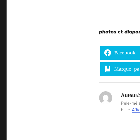
photos et diapo
Facebook
Marque-pa
Auteur/a
Pêle-mêle 
bulle.
Affi