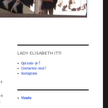
LADY ELISABETH ITTI
Qui suis-je ?
Contactez-moi !
instagram
il
 a
Viméo
t