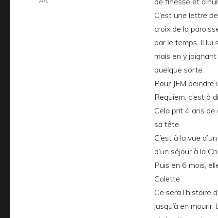
Catégories
Art
de finesse et d’hu
C’est une lettre d
croix de la parois
par le temps. Il l
mais en y joignant
quelque sorte.
Pour JFM peindre 
Requiem, c’est à d
Cela prit 4 ans de 
sa tête.
C’est à la vue d’un
d’un séjour à la Ch
Puis en 6 mois, ell
Colette.
Ce sera l’histoire 
jusqu’à en mourir. 