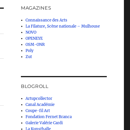
MAGAZINES
Connaissance des Arts
La Filature, Scène nationale – Mulhouse
NOVO
OPENEYE
OSM-ONR
Poly
Zut
BLOGROLL
Artupcollector
Canal Académie
Coupe-fil Art
Fondation Fernet Branca
Galerie Valérie Cardi
La Kunsthalle