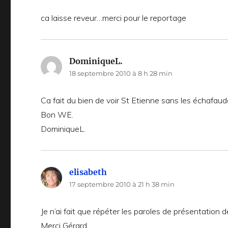
ca laisse reveur…merci pour le reportage
DominiqueL.
dit :
18 septembre 2010 à 8 h 28 min
Ca fait du bien de voir St Etienne sans les échafau
Bon WE.
DominiqueL.
elisabeth
dit :
17 septembre 2010 à 21 h 38 min
Je n’ai fait que répéter les paroles de présentation 
Merci Gérard.