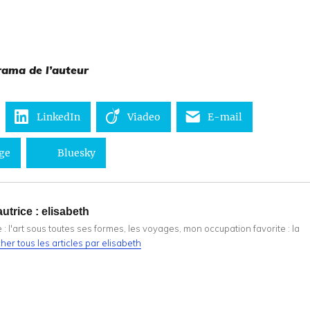
rama de l’auteur
LinkedIn
Viadeo
E-mail
ge
Bluesky
utrice :
elisabeth
: l'art sous toutes ses formes, les voyages, mon occupation favorite : la
cher tous les articles par elisabeth