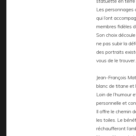
statuette en terre
Les personnages a
qui l’ont accompag
membres fidèles d
Son choix découle 
ne pas subir la déf
des portraits exista
vous de le trouver.
Jean-François Matt
blanc de titane et 
Loin de l’humour e
personnelle et co
Il offre le chemin 
les toiles. Le bénéf
réchaufferont l’am