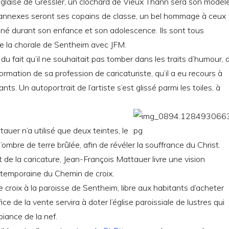
 glaise de Gressler, un clochard de Vieux Thann sera son modèle
nnexes seront ses copains de classe, un bel hommage à ceux
né durant son enfance et son adolescence. Ils sont tous
e la chorale de Sentheim avec JFM.
du fait qu’il ne souhaitait pas tomber dans les traits d’humour, 
ormation de sa profession de caricaturiste, qu’il a eu recours à
nts. Un autoportrait de l’artiste s’est glissé parmi les toiles, à
auer n’a utilisé que deux teintes, le
l’ombre de terre brûlée, afin de révéler la souffrance du Christ.
t de la caricature, Jean-François Mattauer livre une vision
ntemporaine du Chemin de croix.
de croix à la paroisse de Sentheim, libre aux habitants d’acheter
ice de la vente servira à doter l’église paroissiale de lustres qui
biance de la nef.