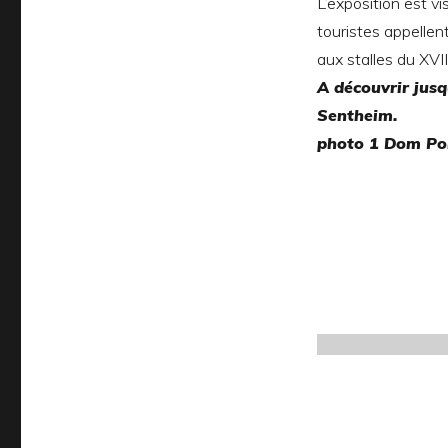
L’exposition est v
touristes appellent
aux stalles du XVII
A découvrir jusq
Sentheim.
photo 1 Dom Poi