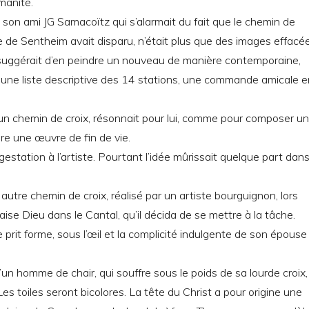
manité.
e son ami JG Samacoïtz qui s’alarmait du fait que le chemin de
se de Sentheim avait disparu, n’était plus que des images effacé
ui suggérait d’en peindre un nouveau de manière contemporaine,
 une liste descriptive des 14 stations, une commande amicale e
un chemin de croix, résonnait pour lui, comme pour composer un
ire une œuvre de fin de vie.
gestation à l’artiste. Pourtant l’idée mûrissait quelque part dan
 autre chemin de croix, réalisé par un artiste bourguignon, lors
aise Dieu dans le Cantal, qu’il décida de se mettre à la tâche.
e prit forme, sous l’œil et la complicité indulgente de son épouse
d’un homme de chair, qui souffre sous le poids de sa lourde croix,
Les toiles seront bicolores. La tête du Christ a pour origine une