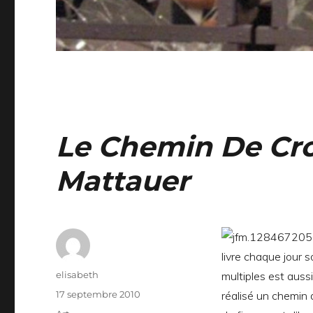
Le Chemin De Cro
Mattauer
livre chaque jour s
Auteur
elisabeth
multiples est aussi
Publié
17 septembre 2010
réalisé un chemin d
le