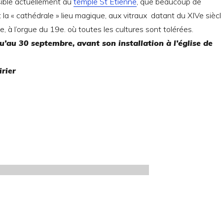
isible actuellement au
temple St Etienne
, que beaucoup de
 la « cathédrale » lieu magique, aux vitraux datant du XIVe siècl
e, à l’orgue du 19e. où toutes les cultures sont tolérées.
u’au 30 septembre, avant son installation à l’église de
rier