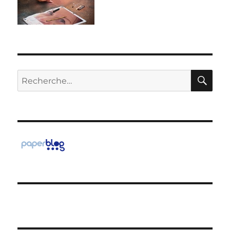
RE
Recherche
pour :