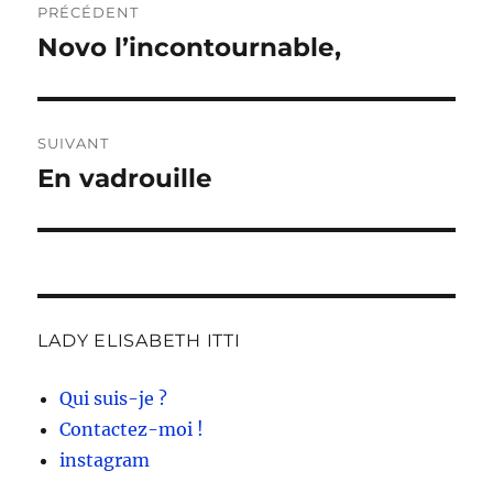
PRÉCÉDENT
de
Novo l’incontournable,
Publication
précédente :
l’article
SUIVANT
En vadrouille
Publication
suivante :
LADY ELISABETH ITTI
Qui suis-je ?
Contactez-moi !
instagram