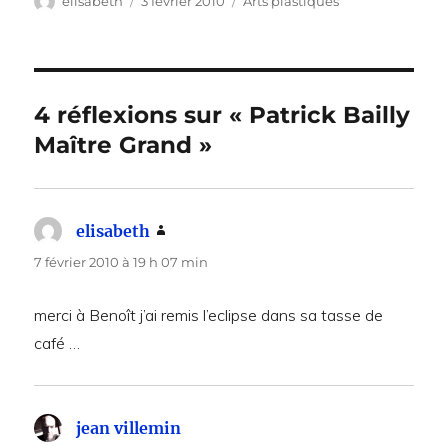
Auteur
Publié
Catégories
elisabeth
3 février 2010
Arts plastiques
le
4 réflexions sur « Patrick Bailly
Maître Grand »
elisabeth
dit :
7 février 2010 à 19 h 07 min
merci à Benoît j’ai remis l’eclipse dans sa tasse de
café …
jean villemin
dit :