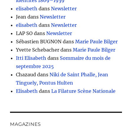
identités 1869–1939
elisabeth
dans
Newsletter
Jean
dans
Newsletter
elisabeth
dans
Newsletter
LAP SO
dans
Newsletter
Sébastien BUGNON
dans
Marie Paule Bilger
Yvette Schebacher
dans
Marie Paule Bilger
Itti Elisabeth
dans
Sommaire du mois de
septembre 2025
Chazaud
dans
Niki de Saint Phalle, Jean
Tinguely, Pontus Hulten
Elisabeth
dans
La Filature Scène Nationale
MAGAZINES