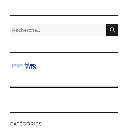
RE
Recherche
pour :
CATÉGORIES