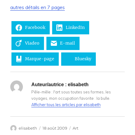
autres détails en 7 pages
Facebook
LinkedIn
Viadeo
E-mail
Marque-page
Bluesky
Auteur/autrice :
elisabeth
Pêle-mêle : l'art sous toutes ses formes, les
voyages, mon occupation favorite : la bulle.
Afficher tous les articles par elisabeth
Auteur
Publié
Catégories
elisabeth
18 août 2009
Art
le