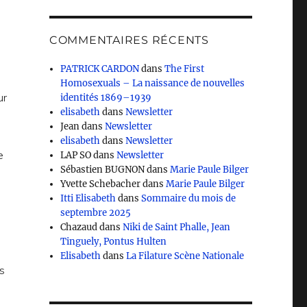
COMMENTAIRES RÉCENTS
PATRICK CARDON
dans
The First
Homosexuals – La naissance de nouvelles
ur
identités 1869–1939
elisabeth
dans
Newsletter
Jean
dans
Newsletter
elisabeth
dans
Newsletter
re
LAP SO
dans
Newsletter
Sébastien BUGNON
dans
Marie Paule Bilger
Yvette Schebacher
dans
Marie Paule Bilger
Itti Elisabeth
dans
Sommaire du mois de
septembre 2025
Chazaud
dans
Niki de Saint Phalle, Jean
n
Tinguely, Pontus Hulten
Elisabeth
dans
La Filature Scène Nationale
s