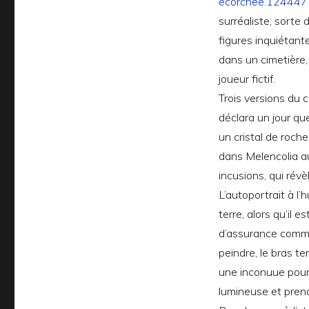
surréaliste, sorte 
figures inquiétant
dans un cimetière,
joueur fictif.
Trois versions du 
déclara un jour qu
un cristal de roche
dans Melencolia au 
incusions, qui révè
L’autoportrait à l’
terre, alors qu’il 
d’assurance comme 
peindre, le bras t
une inconuue pour 
lumineuse et prend