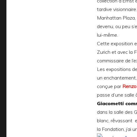
collection d’Ernst
tardive visionnair
Manhattan Plaza, 
devenu, ou peu s’e
lui-même.
Cette exposition e
Zurich et avec la 
commissaire de l’ex
Les expositions de
un enchantement, 
conçue par
Renzo 
passe d’une salle à 
Giacometti comm
dans la salle des
blanc, rêvassant 
la Fondation, j’ai 