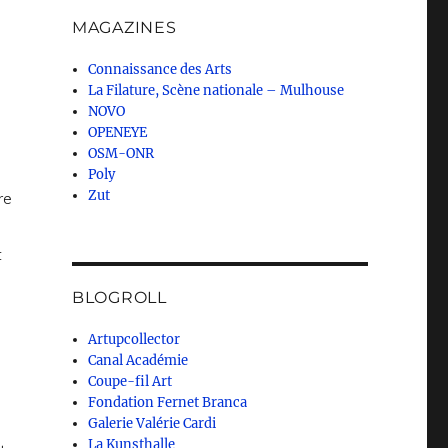
MAGAZINES
Connaissance des Arts
La Filature, Scène nationale – Mulhouse
NOVO
OPENEYE
OSM-ONR
Poly
Zut
re
t
BLOGROLL
Artupcollector
Canal Académie
Coupe-fil Art
Fondation Fernet Branca
Galerie Valérie Cardi
La Kunsthalle