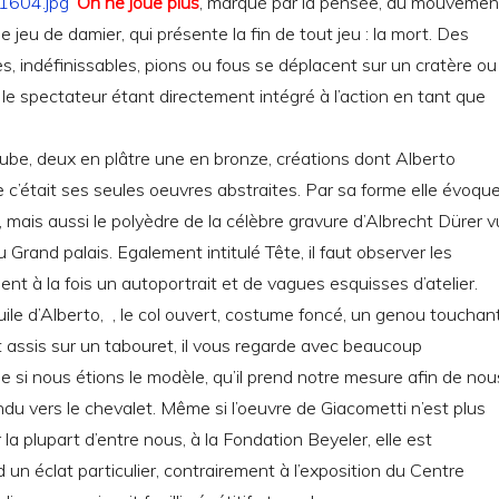
On ne joue plus
, marqué par la pensée, du mouvemen
de jeu de damier, qui présente la fin de tout jeu : la mort. Des
es, indéfinissables, pions ou fous se déplacent sur un cratère ou
 le spectateur étant directement intégré à l’action en tant que
cube, deux en plâtre une en bronze, créations dont Alberto
e c’était ses seules oeuvres abstraites. Par sa forme elle évoqu
, mais aussi le polyèdre de la célèbre gravure d’Albrecht Dürer v
Grand palais. Egalement intitulé Tête, il faut observer les
lent à la fois un autoportrait et de vagues esquisses d’atelier.
huile d’Alberto, , le col ouvert, costume foncé, un genou touchan
est assis sur un tabouret, il vous regarde avec beaucoup
si nous étions le modèle, qu’il prend notre mesure afin de nou
endu vers le chevalet. Même si l’oeuvre de Giacometti n’est plus
la plupart d’entre nous, à la Fondation Beyeler, elle est
 un éclat particulier, contrairement à l’exposition du Centre