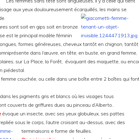
Les femmes sans tête sont anguleuses, il y a celle qui tient
le visage aux yeux douloureusement écarquillés, les mains se
de.
res sont soit en gips soit en bronze.
 est le principal modèle féminin
 longues, formes généreuses, cheveux tantôt en chignon, tantôt
 omniprésente dans l’œuvre, en tête, en buste, en grand femme,
laires, sur La Place, la Forêt, évoquant des maquette, ou enco
n piédestal.
 femme couchée, ou celle dans une boîte entre 2 boîtes qui fon
e, dans les pigments gris et blancs où les visages tous
nt couverts de griffures dues au pinceau d’Alberto..
e
évoque un insecte, avec ses yeux globuleux, ses pattes
repliée sous le corps, l’autre croisant au-dessus, avec des
terminaisons e forme de feuilles.