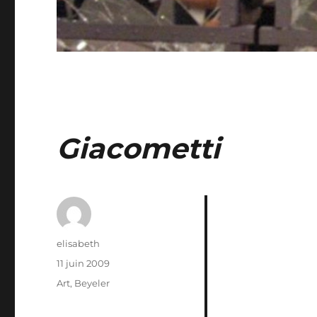
Giacometti
Auteur
elisabeth
Publié
11 juin 2009
le
Catégories
Art
,
Beyeler