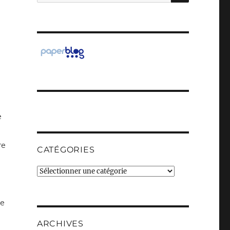
pour :
e
re
CATÉGORIES
Catégories
de
ARCHIVES