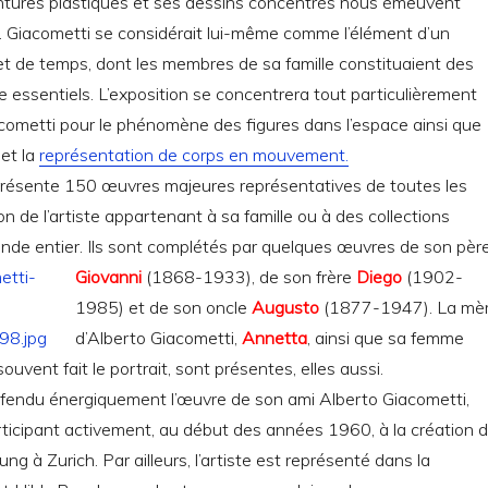
eintures plastiques et ses dessins concentrés nous émeuvent
. Giacometti se considérait lui-même comme l’élément d’un
t de temps, dont les membres de sa famille constituaient des
e essentiels. L’exposition se concentrera tout particulièrement
iacometti pour le phénomène des figures dans l’espace ainsi que
 et la
représentation de corps en mouvement.
présente 150 œuvres majeures représentatives de toutes les
n de l’artiste appartenant à sa famille ou à des collections
e entier. Ils sont complétés par quelques œuvres de
son pèr
Giovanni
(1868-1933), de son frère
Diego
(1902-
1985) et de son oncle
Augusto
(1877-1947). La mè
d’Alberto Giacometti,
Annetta
, ainsi que sa femme
 souvent fait le portrait, sont présentes, elles aussi.
éfendu énergiquement l’œuvre de son ami Alberto Giacometti,
icipant activement, au début des années 1960, à la création 
ung à Zurich. Par ailleurs, l’artiste est représenté dans la