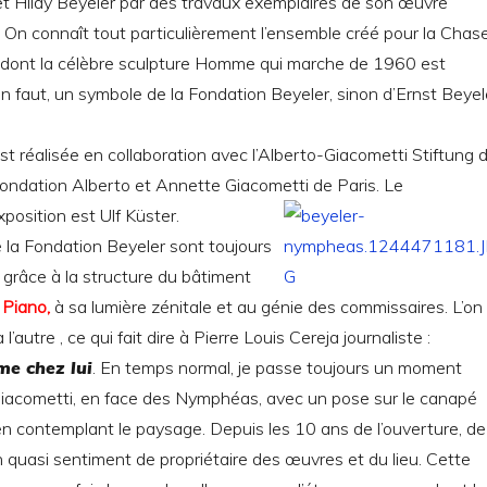
 et Hildy Beyeler par des travaux exemplaires de son œuvre
e. On connaît tout particulièrement l’ensemble créé pour la Chas
dont la célèbre sculpture Homme qui marche de 1960 est
n faut, un symbole de la Fondation Beyeler, sinon d’Ernst Beyel
st réalisée en collaboration avec l’Alberto-Giacometti Stiftung 
Fondation Alberto et Annette Giacometti de Paris. Le
position est Ulf Küster.
 la Fondation Beyeler sont toujours
grâce à la structure du bâtiment
Piano,
à sa lumière zénitale et au génie des commissaires. L’on
l’autre , ce qui fait dire à Pierre Louis Cereja journaliste :
e chez lui
. En temps normal, je passe toujours un moment
 Giacometti, en face des Nymphéas, avec un pose sur le canapé
en contemplant le paysage.
Depuis les 10 ans de l’ouverture, de
un quasi sentiment de propriétaire des œuvres et du lieu.
Cette