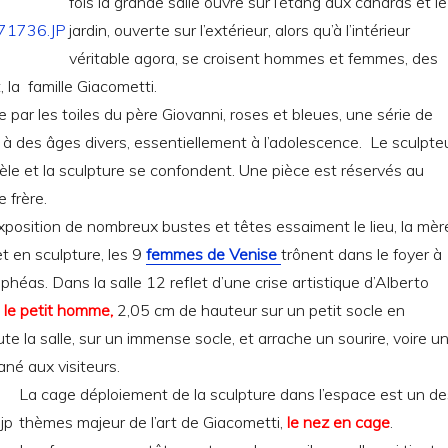
fois la grande salle ouvre sur l’étang aux canards et le
jardin, ouverte sur l’extérieur, alors qu’à l’intérieur
véritable agora, se croisent hommes et femmes, des
 la famille Giacometti.
 par les toiles du père Giovanni, roses et bleues, une série de
o à des âges divers, essentiellement à l’adolescence. Le sculpte
èle et la sculpture se confondent. Une pièce est réservés au
e frère.
exposition de nombreux bustes et têtes essaiment le lieu, la mè
et en sculpture, les 9
femmes de Venise
trônent dans le foyer à
héas. Dans la salle 12 reflet d’une crise artistique d’Alberto
 le petit homme,
2,05 cm de hauteur sur un petit socle en
te la salle, sur un immense socle, et arrache un sourire, voire u
ané aux visiteurs.
La cage déploiement de la sculpture dans l’espace est un de
thèmes majeur de l’art de Giacometti,
le nez en cage
.