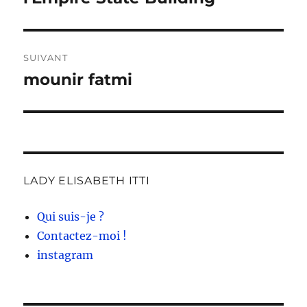
précédente :
l’article
SUIVANT
mounir fatmi
Publication
suivante :
LADY ELISABETH ITTI
Qui suis-je ?
Contactez-moi !
instagram