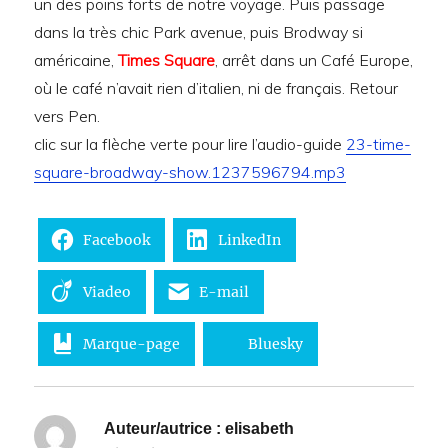
un des poins forts de notre voyage. Puis passage
dans la très chic Park avenue, puis Brodway si
américaine,
Times Square
, arrêt dans un Café Europe,
où le café n’avait rien d’italien, ni de français. Retour
vers Pen.
clic sur la flèche verte pour lire l’audio-guide
23-time-
square-broadway-show.1237596794.mp3
Facebook
LinkedIn
Viadeo
E-mail
Marque-page
Bluesky
Auteur/autrice :
elisabeth