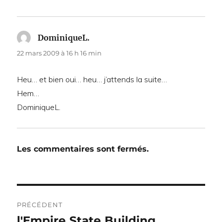
DominiqueL.
dit :
22 mars 2009 à 16 h 16 min
Heu… et bien oui… heu… j’attends la suite…
Hem…
DominiqueL.
Les commentaires sont fermés.
Navigation
PRÉCÉDENT
de
l'Empire State Building
Publication