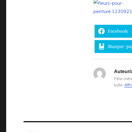
Facebook
Marque-pa
Auteur/a
Pêle-mêle 
bulle.
Affi
Navigation