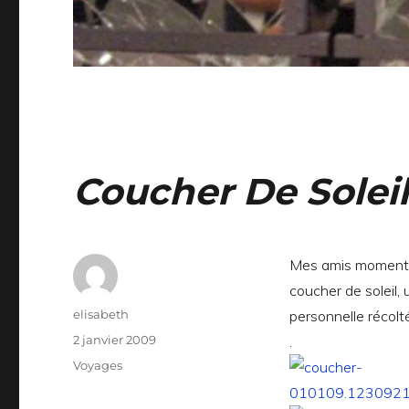
Coucher De Soleil
Mes amis momenta
coucher de soleil,
Auteur
elisabeth
personnelle récolt
Publié
2 janvier 2009
.
le
Catégories
Voyages