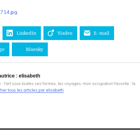
LinkedIn
Viadeo
E-mail
ge
Bluesky
utrice :
elisabeth
: l'art sous toutes ses formes, les voyages, mon occupation favorite : la
cher tous les articles par elisabeth