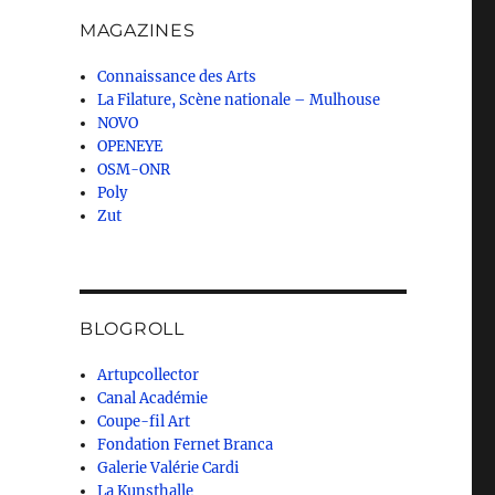
MAGAZINES
Connaissance des Arts
La Filature, Scène nationale – Mulhouse
NOVO
OPENEYE
OSM-ONR
Poly
Zut
BLOGROLL
Artupcollector
Canal Académie
Coupe-fil Art
Fondation Fernet Branca
Galerie Valérie Cardi
La Kunsthalle