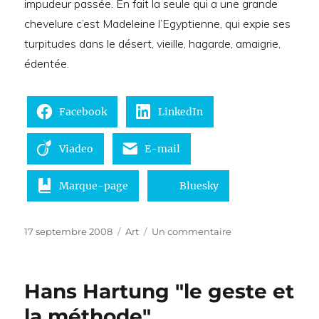
impudeur passée. En fait la seule qui a une grande
chevelure c’est Madeleine l’Egyptienne, qui expie ses
turpitudes dans le désert, vieille, hagarde, amaigrie,
édentée.
Facebook
LinkedIn
Viadeo
E-mail
Marque-page
Bluesky
Publié
Catégories
sur
17 septembre 2008
Art
Un commentaire
le
Madeleine
Hans Hartung "le geste et
la méthode"