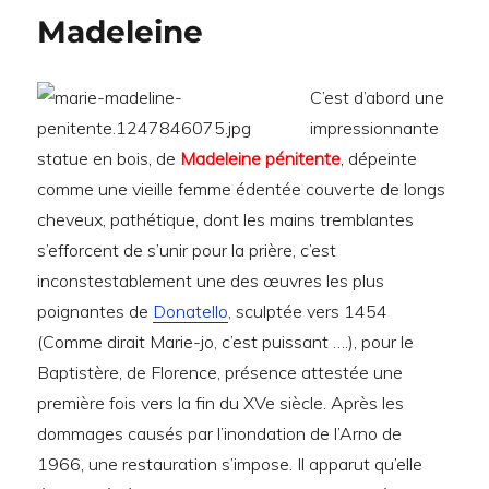
de
Madeleine
l'art
"et"
du
C’est d’abord une
Homard
impressionnante
statue en bois, de
Madeleine pénitente
, dépeinte
comme une vieille femme édentée couverte de longs
cheveux, pathétique, dont les mains tremblantes
s’efforcent de s’unir pour la prière, c’est
inconstestablement une des œuvres les plus
poignantes de
Donatello
, sculptée vers 1454
(Comme dirait Marie-jo, c’est puissant ….), pour le
Baptistère, de Florence, présence attestée une
première fois vers la fin du XVe siècle. Après les
dommages causés par l’inondation de l’Arno de
1966, une restauration s’impose. Il apparut qu’elle