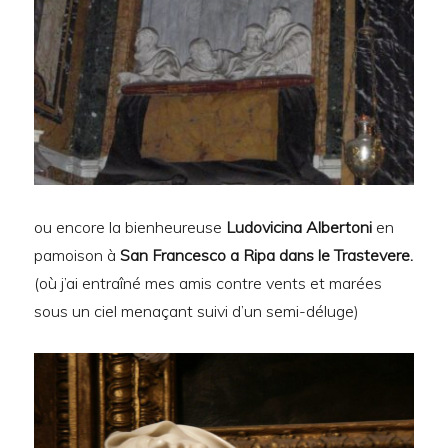
ou encore la bienheureuse
Ludovicina Albertoni
en
pamoison à
San Francesco a Ripa dans le Trastevere.
(où j’ai entraîné mes amis contre vents et marées
sous un ciel menaçant suivi d’un semi-déluge)