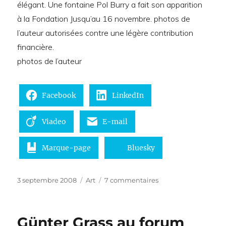
élégant. Une fontaine Pol Burry a fait son apparition
à la Fondation Jusqu’au 16 novembre. photos de
l’auteur autorisées contre une légère contribution
financière.
photos de l’auteur
Facebook
LinkedIn
Viadeo
E-mail
Marque-page
Bluesky
Publié
Catégories
sur
3 septembre 2008
Art
7 commentaires
le
Hans
Hartung
"le
Günter Grass au forum
geste