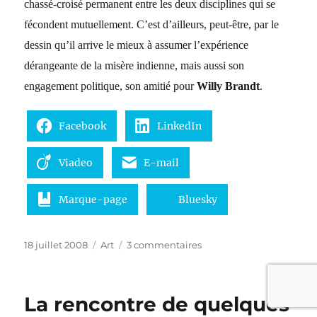
chassé-croisé permanent entre les deux disciplines qui se
fécondent mutuellement. C’est d’ailleurs, peut-être, par le
dessin qu’il arrive le mieux à assumer l’expérience
dérangeante de la misère indienne, mais aussi son
engagement politique, son amitié pour
Willy Brandt
.
Facebook
LinkedIn
Viadeo
E-mail
Marque-page
Bluesky
Publié
Catégories
sur
18 juillet 2008
Art
3 commentaires
le
Günter
Grass
au
La rencontre de quelques
forum