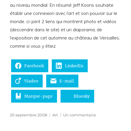
au niveau mondial. En résumé Jeff Koons souhaite
établir une connexion avec l’art et son pouvoir sur le
monde. ci-joint 2 liens qui montrent photo et vidéos
(descendre dans le site) et un diaporama, de
l’exposition de cet automne au château de Versailles,
comme si vous y étiez.
Facebook
LinkedIn
Viadeo
E-mail
Marque-page
Bluesky
Publié
Catégories
sur
20 septembre 2008
Art
Un commentaire
le
Jeff
Koons