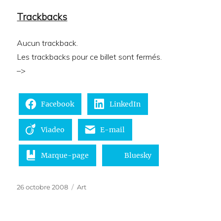
Trackbacks
Aucun trackback.
Les trackbacks pour ce billet sont fermés.
–>
Facebook
LinkedIn
Viadeo
E-mail
Marque-page
Bluesky
Publié
Catégories
26 octobre 2008
Art
le