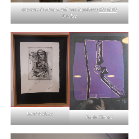
Gravures de Mina Mond avec la poétesse
Elisabeth
Brucker
Henri Walliser
Daniel Tiziani