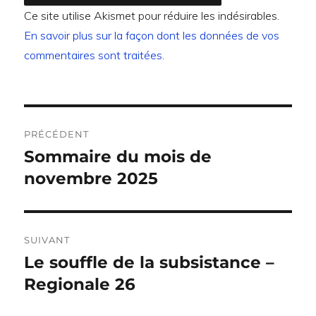
Ce site utilise Akismet pour réduire les indésirables.
En savoir plus sur la façon dont les données de vos
commentaires sont traitées
.
Navigation
PRÉCÉDENT
de
Sommaire du mois de
Publication
précédente :
novembre 2025
l’article
SUIVANT
Le souffle de la subsistance –
Publication
suivante :
Regionale 26