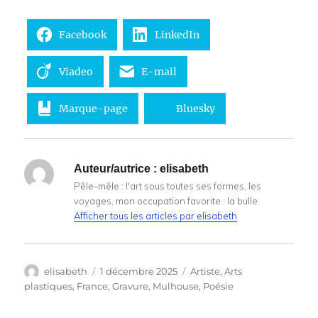
Facebook
LinkedIn
Viadeo
E-mail
Marque-page
Bluesky
Auteur/autrice :
elisabeth
Pêle-mêle : l'art sous toutes ses formes, les
voyages, mon occupation favorite : la bulle.
Afficher tous les articles par elisabeth
Auteur
Publié
Catégories
elisabeth
1 décembre 2025
Artiste
,
Arts
le
plastiques
,
France
,
Gravure
,
Mulhouse
,
Poésie