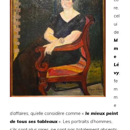
re,
cel
ui
de
M
m
e
Lé
vy
,
fe
m
m
e
d’affaires, qu’elle considère comme «
le mieux peint
de tous ses tableaux
». Les portraits d’hommes,
s’ils sont plus rares, ne sont pas totalement absents