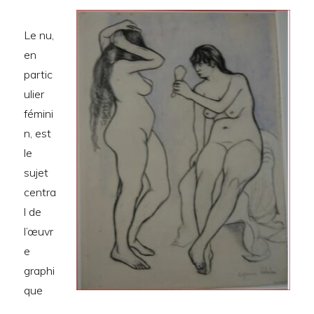
Le nu,
en
partic
ulier
fémini
n, est
le
sujet
centra
l de
l’œuvr
e
graphi
que