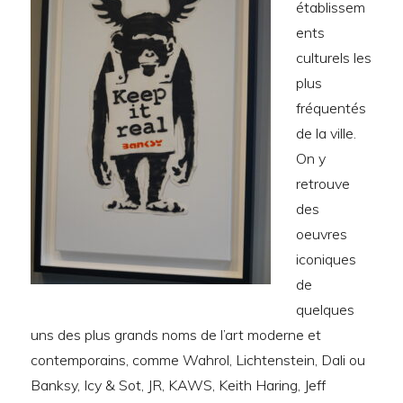
établissem
ents
culturels les
plus
fréquentés
de la ville.
On y
retrouve
des
oeuvres
iconiques
de
quelques
uns des plus grands noms de l’art moderne et
contemporains, comme Wahrol, Lichtenstein, Dali ou
Banksy, Icy & Sot, JR, KAWS, Keith Haring, Jeff