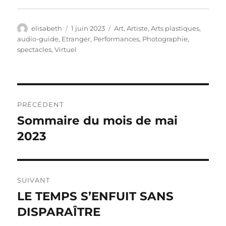
Auteur
Publié
Catégories
elisabeth
1 juin 2023
Art
,
Artiste
,
Arts plastiques
,
le
audio-guide
,
Etranger
,
Performances
,
Photographie
,
spectacles
,
Virtuel
Navigation
PRÉCÉDENT
de
Sommaire du mois de mai
Publication
précédente :
2023
l’article
SUIVANT
LE TEMPS S’ENFUIT SANS
Publication
suivante :
DISPARAÎTRE