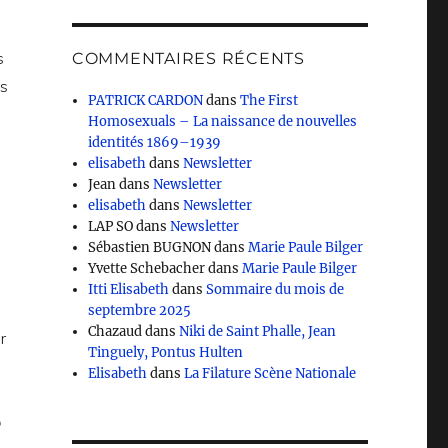
s
COMMENTAIRES RÉCENTS
us
PATRICK CARDON
dans
The First
Homosexuals – La naissance de nouvelles
identités 1869–1939
elisabeth
dans
Newsletter
Jean
dans
Newsletter
elisabeth
dans
Newsletter
LAP SO
dans
Newsletter
Sébastien BUGNON
dans
Marie Paule Bilger
Yvette Schebacher
dans
Marie Paule Bilger
Itti Elisabeth
dans
Sommaire du mois de
septembre 2025
Chazaud
dans
Niki de Saint Phalle, Jean
r
Tinguely, Pontus Hulten
Elisabeth
dans
La Filature Scène Nationale
p