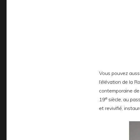
Vous pouvez aussi,
l’élévation de la R
contemporaine de 
e
19
siècle, au pa
et revivifié, insta