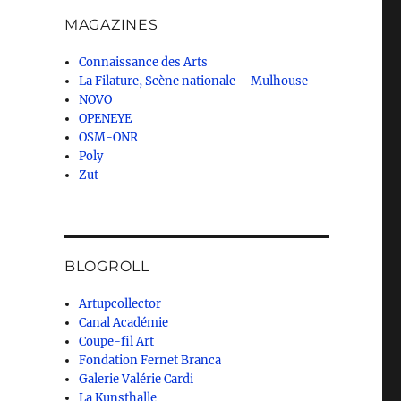
MAGAZINES
Connaissance des Arts
La Filature, Scène nationale – Mulhouse
NOVO
OPENEYE
OSM-ONR
Poly
Zut
BLOGROLL
Artupcollector
Canal Académie
Coupe-fil Art
Fondation Fernet Branca
Galerie Valérie Cardi
La Kunsthalle