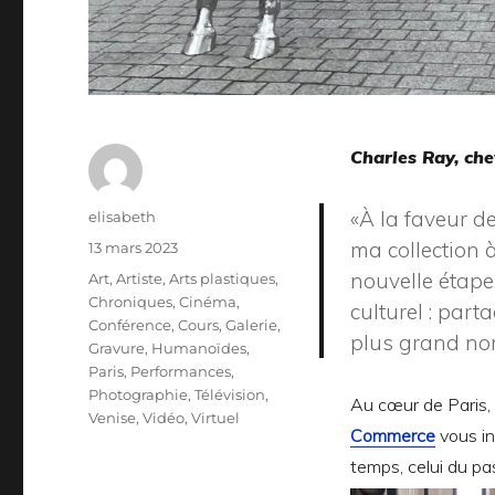
Charles Ray, che
«
À la faveur d
Auteur
elisabeth
ma collection 
Publié
13 mars 2023
le
nouvelle étape
Catégories
Art
,
Artiste
,
Arts plastiques
,
Chroniques
,
Cinéma
,
culturel : par
Conférence
,
Cours
,
Galerie
,
plus grand no
Gravure
,
Humanoïdes
,
Paris
,
Performances
,
Photographie
,
Télévision
,
Au cœur de Paris, à
Venise
,
Vidéo
,
Virtuel
Commerce
vous inv
temps, celui du p