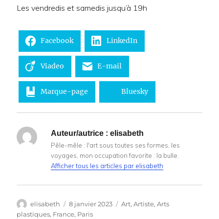
Les vendredis et samedis jusqu’à 19h
Facebook
LinkedIn
Viadeo
E-mail
Marque-page
Bluesky
Auteur/autrice :
elisabeth
Pêle-mêle : l'art sous toutes ses formes, les
voyages, mon occupation favorite : la bulle.
Afficher tous les articles par elisabeth
Auteur
Publié
Catégories
elisabeth
8 janvier 2023
Art
,
Artiste
,
Arts
le
plastiques
,
France
,
Paris