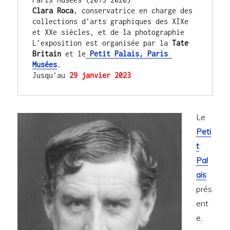
Clara Roca
, conservatrice en charge des 
collections d’arts graphiques des XIXe 
et XXe siècles, et de la photographie
L’exposition est organisée par la
 Tate 
Britain
 et le
 Petit Palais, Paris 
Musées
.
Jusqu'au
 29 janvier 2023
Le
Peti
t
Pal
ais
prés
ent
e,