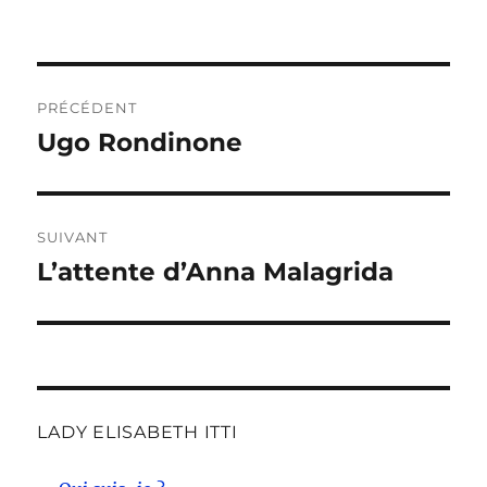
Navigation
PRÉCÉDENT
de
Ugo Rondinone
Publication
précédente :
l’article
SUIVANT
L’attente d’Anna Malagrida
Publication
suivante :
LADY ELISABETH ITTI