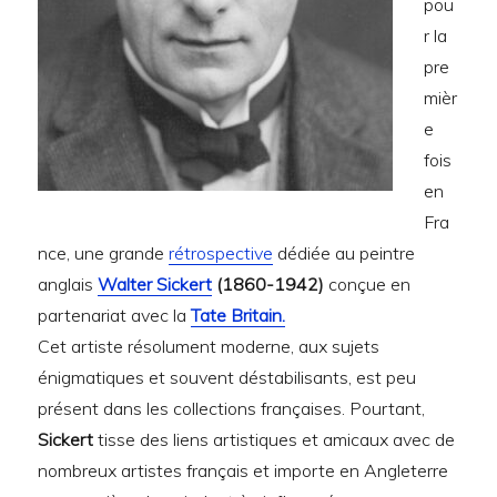
pou
r la
pre
mièr
e
fois
en
Fra
nce, une grande
rétrospective
dédiée au peintre
anglais
Walter Sickert
(1860-1942)
conçue en
partenariat avec la
Tate Britain.
Cet artiste résolument moderne, aux sujets
énigmatiques et souvent déstabilisants, est peu
présent dans les collections françaises. Pourtant,
Sickert
tisse des liens artistiques et amicaux avec de
nombreux artistes français et importe en Angleterre