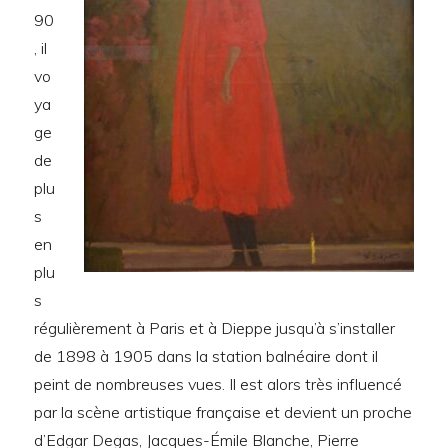
90
, il
vo
ya
ge
de
plu
s
en
plu
s
régulièrement à Paris et à Dieppe jusqu’à s’installer
de 1898 à 1905 dans la station balnéaire dont il
peint de nombreuses vues. Il est alors très influencé
par la scène artistique française et devient un proche
d’Edgar Degas, Jacques-Émile Blanche, Pierre