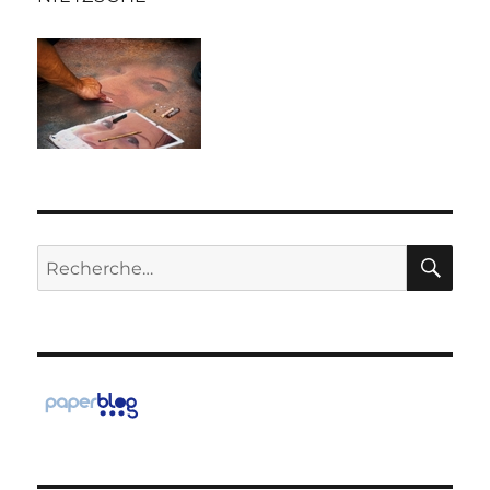
RE
Recherche
pour :