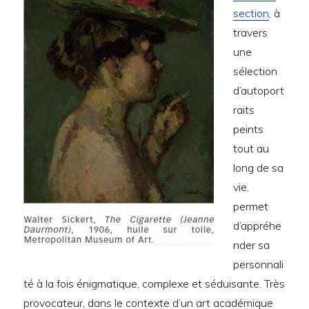
section
, à
travers
une
sélection
d’autoport
raits
peints
tout au
long de sa
vie,
permet
d’appréhe
nder sa
personnali
té à la fois énigmatique, complexe et séduisante. Très
provocateur, dans le contexte d’un art académique