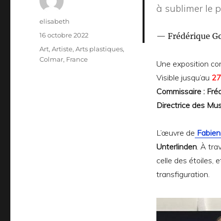
à sublimer le p
Auteur
elisabeth
Publié
16 octobre 2022
Frédérique
Go
le
Catégories
Art
,
Artiste
,
Arts plastiques
,
Colmar
,
France
Une exposition co
Visible jusqu’au
27
Commissaire : Fréd
Directrice des Mus
L’œuvre de
Fabien
Unterlinden
. À tra
celle des étoiles, 
transfiguration.