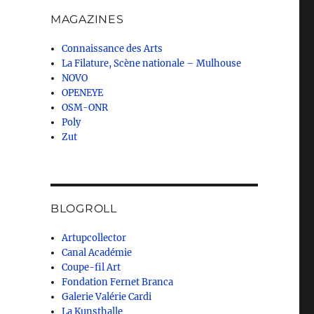
MAGAZINES
Connaissance des Arts
La Filature, Scène nationale – Mulhouse
NOVO
OPENEYE
OSM-ONR
Poly
Zut
BLOGROLL
Artupcollector
Canal Académie
Coupe-fil Art
Fondation Fernet Branca
Galerie Valérie Cardi
La Kunsthalle