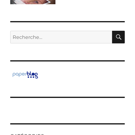
RE
Recherche
pour :