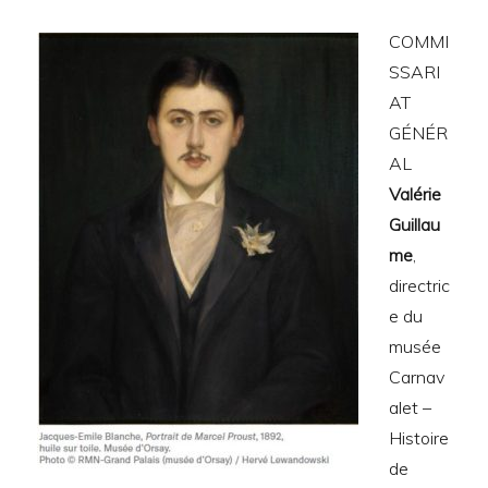
COMMI
SSARI
AT
GÉNÉR
AL
Valérie
Guillau
me
,
directric
e du
musée
Carnav
alet –
Histoire
de