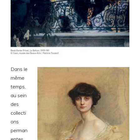
Dans le
même
temps,
au sein
des
collecti
ons
perman
entes,