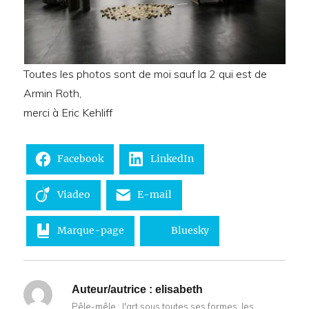
Toutes les photos sont de moi sauf la 2 qui est de
Armin Roth,
merci à Eric Kehliff
Facebook
LinkedIn
Viadeo
E-mail
Marque-page
Bluesky
Auteur/autrice :
elisabeth
Pêle-mêle : l'art sous toutes ses formes, les