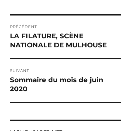
Navigation
PRÉCÉDENT
de
LA FILATURE, SCÈNE
Publication
précédente :
NATIONALE DE MULHOUSE
l’article
SUIVANT
Sommaire du mois de juin
Publication
suivante :
2020