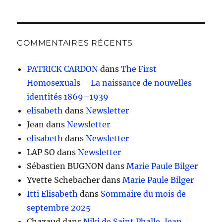
COMMENTAIRES RÉCENTS
PATRICK CARDON
dans
The First
Homosexuals – La naissance de nouvelles
identités 1869–1939
elisabeth
dans
Newsletter
Jean
dans
Newsletter
elisabeth
dans
Newsletter
LAP SO
dans
Newsletter
Sébastien BUGNON
dans
Marie Paule Bilger
Yvette Schebacher
dans
Marie Paule Bilger
Itti Elisabeth
dans
Sommaire du mois de
septembre 2025
Chazaud
dans
Niki de Saint Phalle, Jean