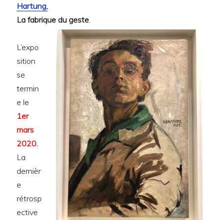
Hartung,
La fabrique du geste
.
L’expo
sition
se
termin
e le
1er
mars
2020.
La
dernièr
e
rétrosp
ective