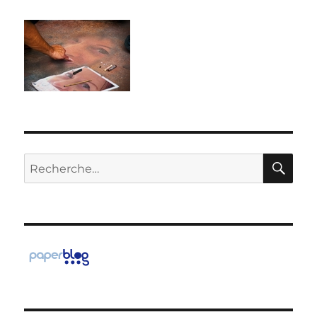
RE
Recherche
pour :