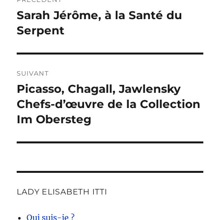
de
Sarah Jérôme, à la Santé du
Publication
précédente :
Serpent
l’article
SUIVANT
Picasso, Chagall, Jawlensky
Publication
suivante :
Chefs-d’œuvre de la Collection
Im Obersteg
LADY ELISABETH ITTI
Qui suis-je ?