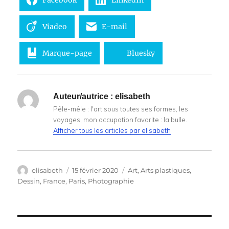
Viadeo
E-mail
Marque-page
Bluesky
Auteur/autrice :
elisabeth
Pêle-mêle : l'art sous toutes ses formes, les
voyages, mon occupation favorite : la bulle.
Afficher tous les articles par elisabeth
Auteur
Publié
Catégories
elisabeth
15 février 2020
Art
,
Arts plastiques
,
le
Dessin
,
France
,
Paris
,
Photographie