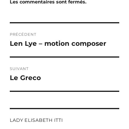
Les commentaires sont fermés.
Navigation
PRÉCÉDENT
de
Len Lye – motion composer
Publication
précédente :
l’article
SUIVANT
Le Greco
Publication
suivante :
LADY ELISABETH ITTI