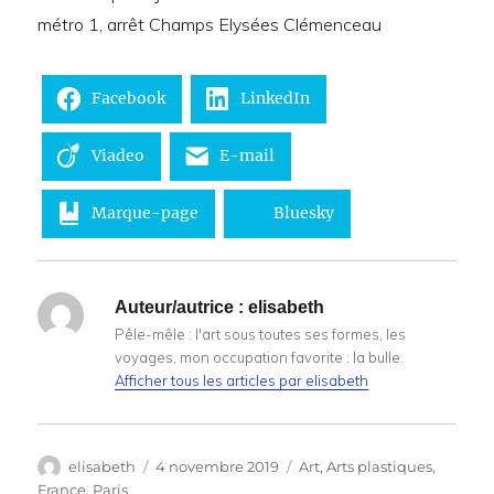
métro 1, arrêt Champs Elysées Clémenceau
Facebook
LinkedIn
Viadeo
E-mail
Marque-page
Bluesky
Auteur/autrice :
elisabeth
Pêle-mêle : l'art sous toutes ses formes, les
voyages, mon occupation favorite : la bulle.
Afficher tous les articles par elisabeth
Auteur
Publié
Catégories
elisabeth
4 novembre 2019
Art
,
Arts plastiques
,
le
France
,
Paris