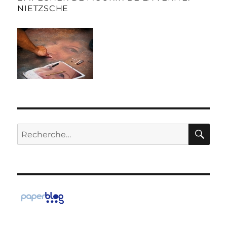
NIETZSCHE
RE
Recherche
pour :