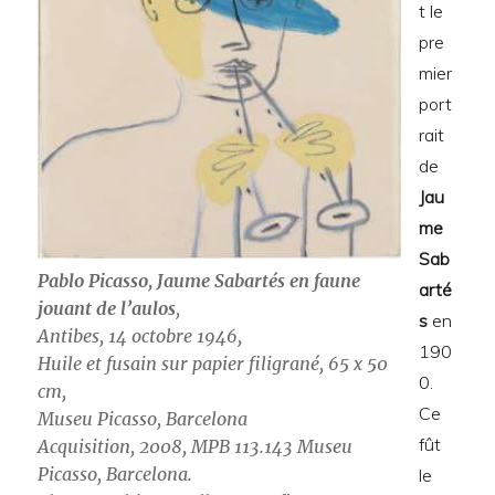
t le
pre
mier
port
rait
de
Jau
me
Sab
Pablo Picasso, Jaume Sabartés en faune
arté
jouant de l’aulos
,
s
en
Antibes, 14 octobre 1946,
190
Huile et fusain sur papier filigrané, 65 x 50
0.
cm,
Ce
Museu Picasso, Barcelona
fût
Acquisition, 2008, MPB 113.143 Museu
Picasso, Barcelona.
le