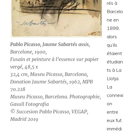
rés à
Barcelo
ne en
1899,
alors
Pablo Picasso, Jaume Sabartés assis
,
qu’ils
Barcelone, 1900,
étaient
Fusain et peinture à l’essence sur papier
étudian
vergé, 48,5 x
ts à La
32,4 cm, Museu Picasso, Barcelona,
Llotja.
Donation Jaume Sabartés, 1962, MPB
La
70.228
connexi
Museu Picasso, Barcelona. Photographie,
on
Gasull Fotografia
© Succesion Pablo Picasso, VEGAP,
entre
Madrid 2019
eux fut
immédi