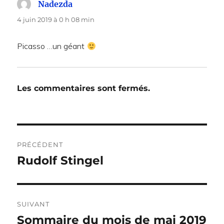
Nadezda
dit :
4 juin 2019 à 0 h 08 min
Picasso …un géant
Les commentaires sont fermés.
Navigation
PRÉCÉDENT
de
Rudolf Stingel
Publication
précédente :
l’article
SUIVANT
Sommaire du mois de mai 2019
Publication