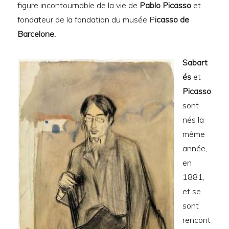
figure incontournable de la vie de
Pablo Picasso
et
fondateur de la fondation du musée P
icasso de
Barcelone.
Sabart
és
et
Picasso
sont
nés la
même
année,
en
1881,
et se
sont
rencont