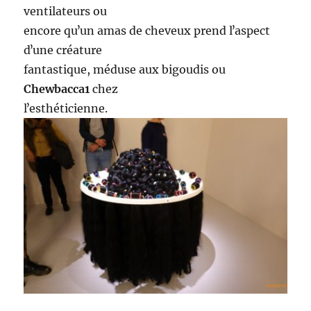
ventilateurs ou
encore quʼun amas de cheveux prend lʼaspect
dʼune créature
fantastique, méduse aux bigoudis ou
Chewbacca1
chez
lʼesthéticienne.