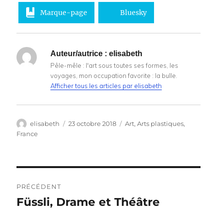
Marque-page
Bluesky
Auteur/autrice :
elisabeth
Pêle-mêle : l'art sous toutes ses formes, les
voyages, mon occupation favorite : la bulle.
Afficher tous les articles par elisabeth
Auteur
Publié
Catégories
elisabeth
23 octobre 2018
Art
,
Arts plastiques
,
le
France
Navigation
PRÉCÉDENT
de
Füssli, Drame et Théâtre
Publication
précédente :