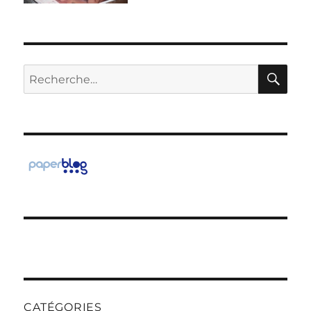
RE
Recherche
pour :
CATÉGORIES