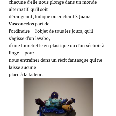
chacune dʼelle nous plonge dans un monde
alternatif, quʼil soit
dérangeant, ludique ou enchanté.
Joana
Vasconcelos
part de
lʼordinaire – lʼobjet de tous les jours, quʼil
sʼagisse dʼun lavabo,
dʼune fourchette en plastique ou dʼun séchoir à
linge – pour
nous entraîner dans un récit fantasque qui ne
laisse aucune
place à la fadeur.