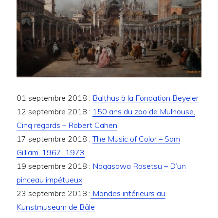
01 septembre 2018 :
Balthus à la Fondation Beyeler
12 septembre 2018 :
150 ans du zoo de Mulhouse,
Cinq regards – Robert Cahen
17 septembre 2018 :
The Music of Color – Sam
Gilliam, 1967–1973
19 septembre 2018 :
Nagasawa Rosetsu – D’un
pinceau impétueux
23 septembre 2018 :
Mondes intérieurs au
Kunstmuseum de Bâle