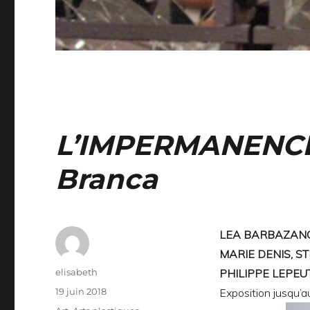
L’IMPERMANENCE 
Branca
LEA BARBAZANG
MARIE DENIS,
ST
Auteur
elisabeth
PHILIPPE LEPEU
Publié
19 juin 2018
Exposition jusqu’a
le