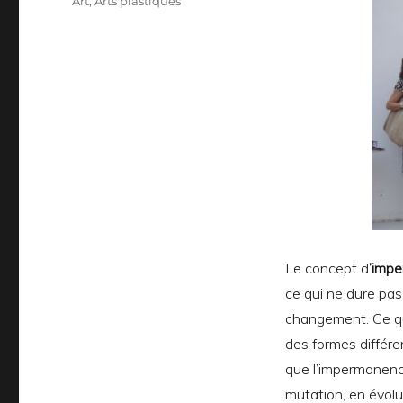
Catégories
Art
,
Arts plastiques
Le concept d
’imp
ce qui ne dure pas
changement. Ce q
des formes différent
que l’impermanenc
mutation, en évol