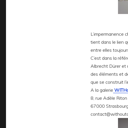
L’impermanence 
tient dans le lien 
entre elles toujou
C’est dans la référe
Albrecht Dürer et 
des éléments et de
que se construit 
A la galerie
WITHo
8, rue Adèle Riton
67000 Strasbour
contact@withouta