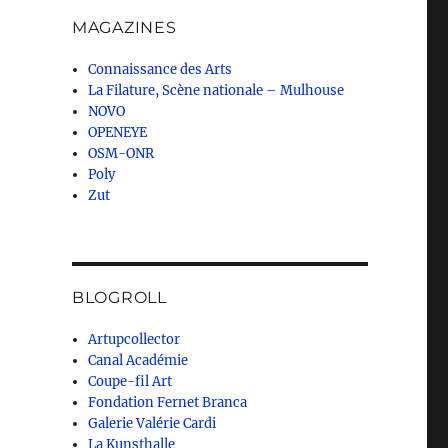
MAGAZINES
Connaissance des Arts
La Filature, Scène nationale – Mulhouse
NOVO
OPENEYE
OSM-ONR
Poly
Zut
BLOGROLL
Artupcollector
Canal Académie
Coupe-fil Art
Fondation Fernet Branca
Galerie Valérie Cardi
La Kunsthalle