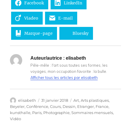
Facebook
LinkedIn
Viadeo
E-mail
Marque-page
Bluesky
Auteur/autrice :
elisabeth
Pêle-mêle : l'art sous toutes ses formes, les
voyages, mon occupation favorite : la bulle.
Afficher tous les articles par elisabeth
Auteur
Publié
Catégories
elisabeth
31 janvier 2018
Art
,
Arts plastiques
,
le
Beyeler
,
Conférence
,
Cours
,
Dessin
,
Etranger
,
France
,
kunsthalle
,
Paris
,
Photographie
,
Sommaires mensuels
,
Vidéo