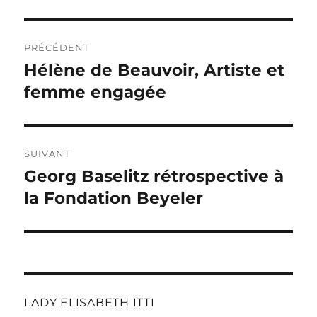
Navigation
PRÉCÉDENT
de
Hélène de Beauvoir, Artiste et
Publication
précédente :
femme engagée
l’article
SUIVANT
Georg Baselitz rétrospective à
Publication
suivante :
la Fondation Beyeler
LADY ELISABETH ITTI