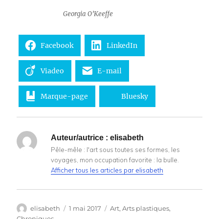
Georgia O’Keeffe
Facebook
LinkedIn
Viadeo
E-mail
Marque-page
Bluesky
Auteur/autrice :
elisabeth
Pêle-mêle : l'art sous toutes ses formes, les
voyages, mon occupation favorite : la bulle.
Afficher tous les articles par elisabeth
Auteur
Publié
Catégories
elisabeth
1 mai 2017
Art
,
Arts plastiques
,
le
Chroniques