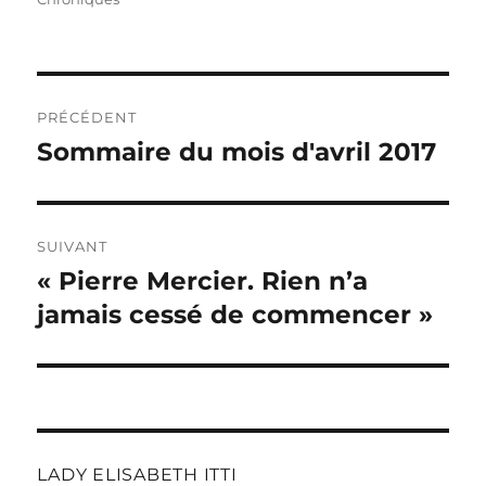
Navigation
PRÉCÉDENT
de
Sommaire du mois d'avril 2017
Publication
précédente :
l’article
SUIVANT
« Pierre Mercier. Rien n’a
Publication
suivante :
jamais cessé de commencer »
LADY ELISABETH ITTI