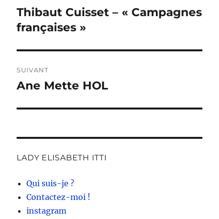
de
Thibaut Cuisset – « Campagnes
Publication
précédente :
françaises »
l’article
SUIVANT
Ane Mette HOL
Publication
suivante :
LADY ELISABETH ITTI
Qui suis-je ?
Contactez-moi !
instagram