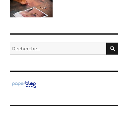
RE
Recherche
pour :