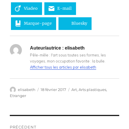
Viadeo
E-mail
Marque-page
Bluesky
Auteur/autrice :
elisabeth
Pêle-mêle : l'art sous toutes ses formes, les
voyages, mon occupation favorite : la bulle.
Afficher tous les articles par elisabeth
Auteur
Publié
Catégories
elisabeth
18 février 2017
Art
,
Arts plastiques
,
le
Etranger
Navigation
PRÉCÉDENT