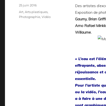
Publié
25 juin 2016
Des artistes d’exc
le
Catégories
Art
,
Arts plastiques
,
Exposition de pho
Photographie
,
Vidéo
Gaumy, Brian Grif
Arno Rafael Minkki
Willaume.
« L’eau est l’élé
effrayante, absen
réjouissance et
essentielle.
Pour l’artiste 
ou la vidéo, l’ea
a à faire à une du
sont graphiqueme