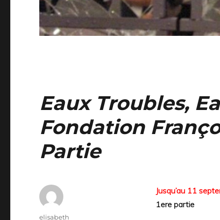
Eaux Troubles, E
Fondation Franço
Partie
Jusqu’au 11 sept
1ere partie
Auteur
elisabeth