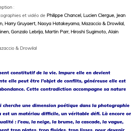
eption :
tographies et vidéo de
Philippe Chancel, Lucien Clergue, Jean
fin, Harry Gruyaert, Naoya Hatakeyama, Mazaccio & Drowilal,
nen, Gonzalo Lebrija, Martin Parr, Hiroshi Sugimoto, Alain
ment constitutif de la vie. Impure elle en devient
te elle peut être l’objet de conflits, généreuse elle est
 abondance. Cette contradiction accompagne sa nature
qui cherche une dimension poétique dans la photographie
u est un matériau difficile, un véritable défi. Là encore o
alité : l’eau, la
neige, la brume, la cascade, la vague,
nt trop plates, trop fluides, trop lisses, pour devenir