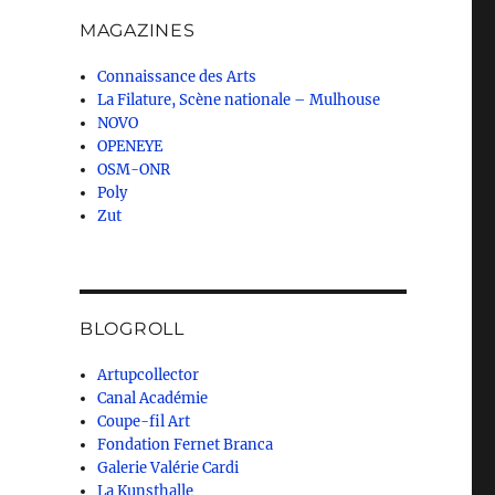
MAGAZINES
Connaissance des Arts
La Filature, Scène nationale – Mulhouse
NOVO
OPENEYE
OSM-ONR
Poly
Zut
BLOGROLL
Artupcollector
Canal Académie
Coupe-fil Art
Fondation Fernet Branca
Galerie Valérie Cardi
La Kunsthalle