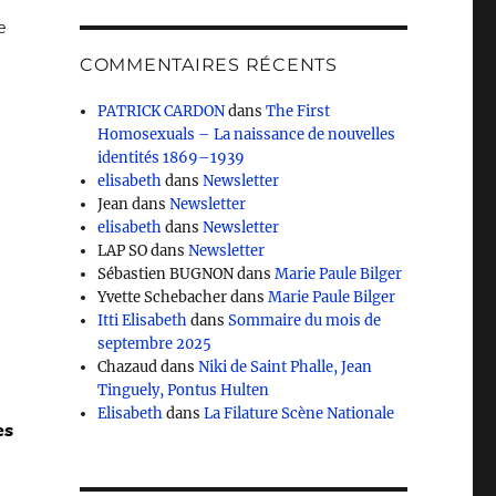
e
COMMENTAIRES RÉCENTS
PATRICK CARDON
dans
The First
Homosexuals – La naissance de nouvelles
identités 1869–1939
elisabeth
dans
Newsletter
Jean
dans
Newsletter
elisabeth
dans
Newsletter
LAP SO
dans
Newsletter
Sébastien BUGNON
dans
Marie Paule Bilger
Yvette Schebacher
dans
Marie Paule Bilger
Itti Elisabeth
dans
Sommaire du mois de
septembre 2025
Chazaud
dans
Niki de Saint Phalle, Jean
Tinguely, Pontus Hulten
Elisabeth
dans
La Filature Scène Nationale
es