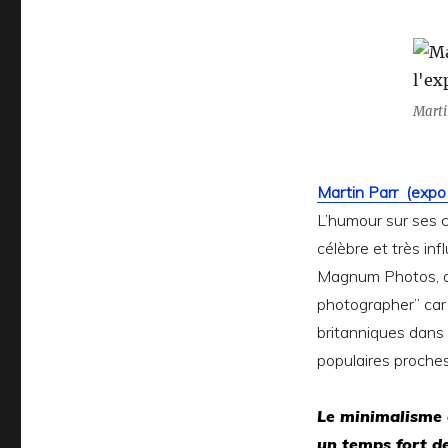
Marti
Martin Parr (expo 
L’humour sur ses 
célèbre et très in
Magnum Photos, qu
photographer” car i
britanniques dans 
populaires proches
Le minimalisme 
un temps fort de