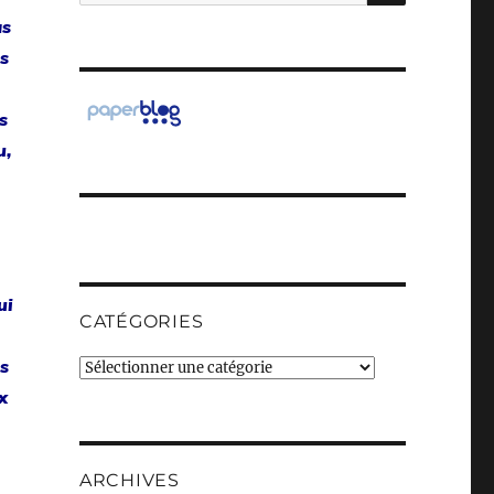
pour :
as
es
s
u,
ui
CATÉGORIES
ts
Catégories
x
ARCHIVES