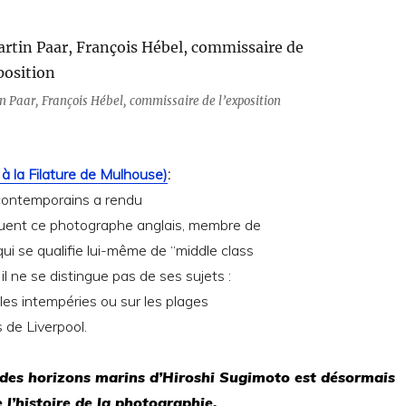
n Paar, François Hébel, commissaire de l’exposition
à la Filature de Mulhouse)
:
contemporains a rendu
fluent ce photographe anglais, membre de
i se qualifie lui-même de “middle class
l ne se distingue pas de ses sujets :
les intempéries ou sur les plages
 de Liverpool.
des horizons marins
d’Hiroshi Sugimoto
est désormais
 l’histoire de la photographie.