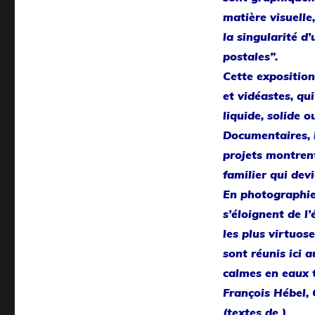
matière visuelle
la singularité d
postales”.
Cette exposition
et vidéastes, qui
liquide, solide 
Documentaires, i
projets montrent
familier qui dev
En photographie 
s’éloignent de l
les plus virtuos
sont réunis ici a
calmes en eaux 
François Hébel, 
(textes de )