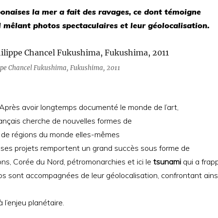
ponaises la mer a fait des ravages, ce dont témoigne
l
mêlant photos spectaculaires et leur géolocalisation.
ppe Chancel Fukushima, Fukushima, 2011
Après avoir longtemps
documenté le monde de l’art,
rançais cherche de nouvelles formes de
le de régions du monde elles-mêmes
s ses projets
remportent un grand succès sous forme de
ions, Corée du Nord,
pétromonarchies et ici le
tsunami
qui a frap
otos sont accompagnées de
leur géolocalisation, confrontant ains
à l’enjeu planétaire.