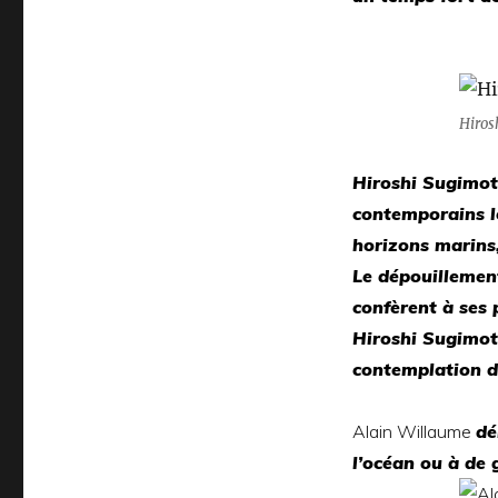
Hiros
Hiroshi Sugimot
contemporains l
horizons marins,
Le dépouillement
confèrent à ses
Hiroshi Sugimo
contemplation de
Alain Willaume
dé
l’océan ou à de