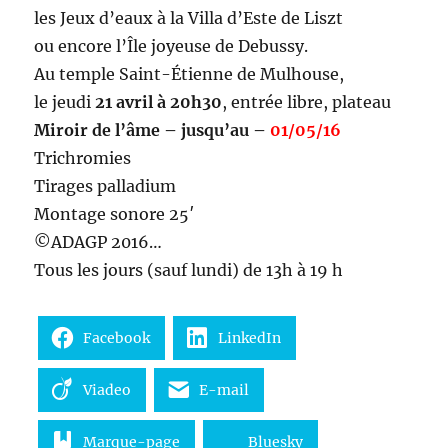
les Jeux d’eaux à la Villa d’Este de Liszt
ou encore l’Île joyeuse de Debussy.
Au temple Saint-Étienne de Mulhouse,
le jeudi
21 avril à 20h30
, entrée libre, plateau
Miroir de l’âme – jusqu’au –
01/05/16
Trichromies
Tirages palladium
Montage sonore 25′
©ADAGP 2016…
Tous les jours (sauf lundi) de 13h à 19 h
Facebook
LinkedIn
Viadeo
E-mail
Marque-page
Bluesky