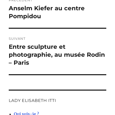
PRÉCÉDENT
de
Anselm Kiefer au centre
Publication
précédente :
Pompidou
l’article
SUIVANT
Entre sculpture et
Publication
suivante :
photographie, au musée Rodin
– Paris
LADY ELISABETH ITTI
Qui suis-je ?