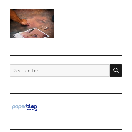
RE
Recherche
pour :