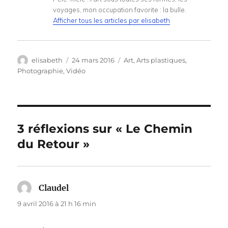
voyages, mon occupation favorite : la bulle.
Afficher tous les articles par elisabeth
Auteur
Publié
Catégories
elisabeth
24 mars 2016
Art
,
Arts plastiques
,
le
Photographie
,
Vidéo
3 réflexions sur « Le Chemin
du Retour »
Claudel
dit :
9 avril 2016 à 21 h 16 min