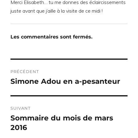
Merci Elisabeth… tu me donnes des éclaircissements
juste avant que j’aille à la visite de ce midi !
Les commentaires sont fermés.
Navigation
PRÉCÉDENT
de
Simone Adou en a-pesanteur
Publication
précédente :
l’article
SUIVANT
Sommaire du mois de mars
Publication
suivante :
2016