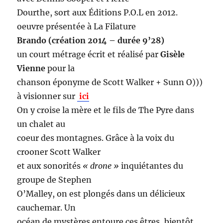
Dourthe, sort aux Éditions P.O.L en 2012.
oeuvre présentée à La Filature
Brando (création 2014 – durée 9’28)
un court métrage écrit et réalisé par
Gisèle
Vienne
pour la
chanson éponyme de Scott Walker + Sunn O)))
à visionner sur
ici
On y croise la mère et le fils de The Pyre dans
un chalet au
coeur des montagnes. Grâce à la voix du
crooner Scott Walker
et aux sonorités
« drone »
inquiétantes du
groupe de Stephen
O’Malley, on est plongés dans un délicieux
cauchemar. Un
océan de mystères entoure ces êtres, bientôt