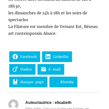
18h30,
les dimanches de 14h à 18h et les soirs de
spectacles
La Filature est membre de Versant Est, Réseau
art contemporain Alsace.
Facebook
LinkedIn
Viadeo
E-mail
Marque-page
Bluesky
Auteur/autrice :
elisabeth
Pêle-mêle : l'art sous toutes ses formes, les