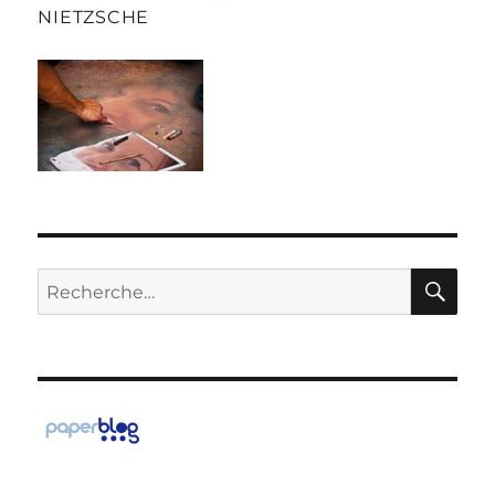
NIETZSCHE
RE
Recherche
pour :