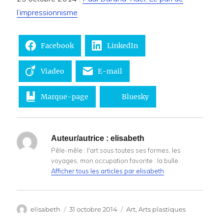
l’impressionnisme
Facebook
LinkedIn
Viadeo
E-mail
Marque-page
Bluesky
Auteur/autrice :
elisabeth
Pêle-mêle : l'art sous toutes ses formes, les
voyages, mon occupation favorite : la bulle.
Afficher tous les articles par elisabeth
Auteur
Publié
Catégories
elisabeth
31 octobre 2014
Art
,
Arts plastiques
le