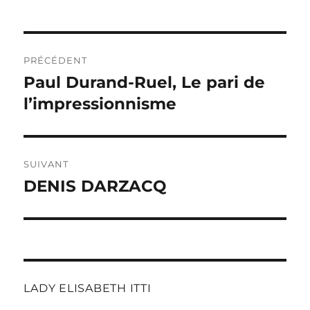
Navigation
PRÉCÉDENT
de
Paul Durand-Ruel, Le pari de
Publication
précédente :
l’impressionnisme
l’article
SUIVANT
DENIS DARZACQ
Publication
suivante :
LADY ELISABETH ITTI