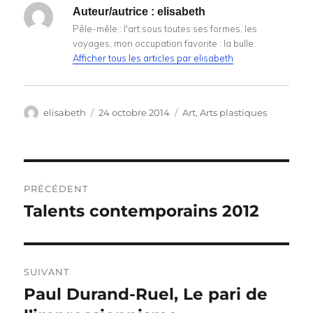
Auteur/autrice :
elisabeth
Pêle-mêle : l'art sous toutes ses formes, les
voyages, mon occupation favorite : la bulle.
Afficher tous les articles par elisabeth
Auteur
Publié
Catégories
elisabeth
24 octobre 2014
Art
,
Arts plastiques
le
Navigation
PRÉCÉDENT
de
Talents contemporains 2012
Publication
précédente :
l’article
SUIVANT
Paul Durand-Ruel, Le pari de
Publication
suivante :