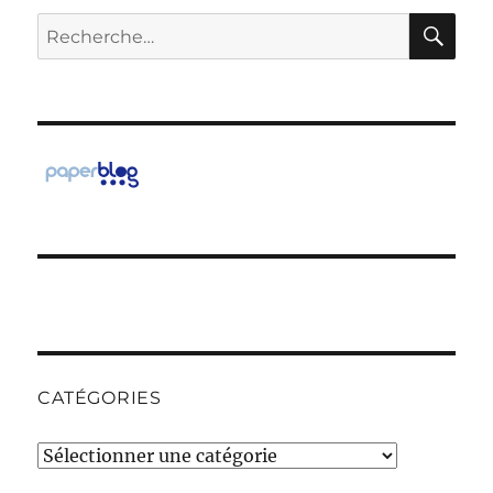
RE
Recherche
pour :
CATÉGORIES
Catégories