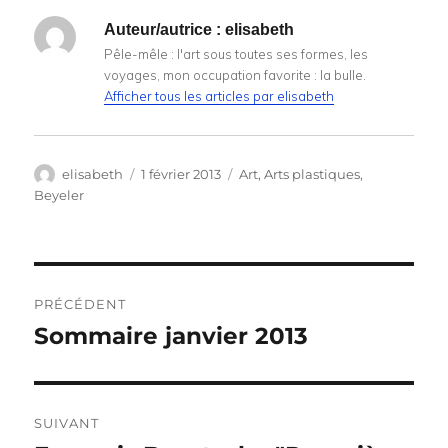
Auteur/autrice :
elisabeth
Pêle-mêle : l'art sous toutes ses formes, les
voyages, mon occupation favorite : la bulle.
Afficher tous les articles par elisabeth
Auteur
Publié
Catégories
elisabeth
1 février 2013
Art
,
Arts plastiques
,
le
Beyeler
Navigation
PRÉCÉDENT
de
Sommaire janvier 2013
Publication
précédente :
l’article
SUIVANT