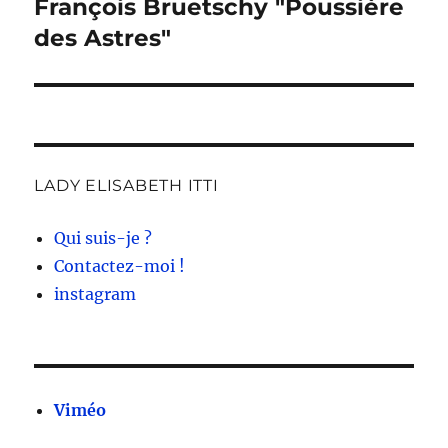
François Bruetschy "Poussière
Publication
suivante :
des Astres"
LADY ELISABETH ITTI
Qui suis-je ?
Contactez-moi !
instagram
Viméo