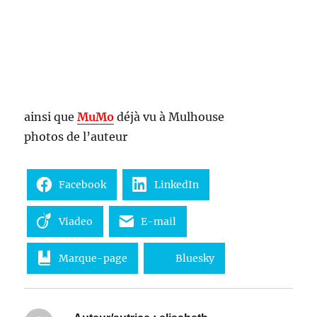
ainsi que
MuMo
déjà vu à Mulhouse
photos de l’auteur
Facebook
LinkedIn
Viadeo
E-mail
Marque-page
Bluesky