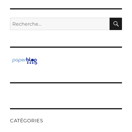
RE
Recherche
pour :
CATÉGORIES