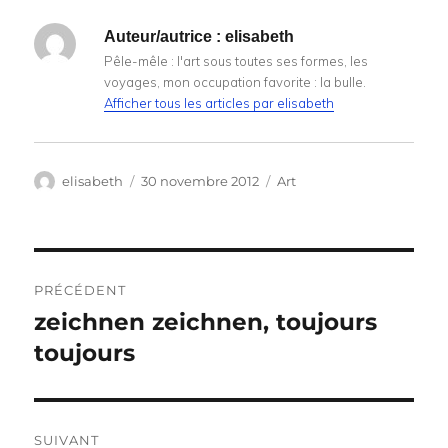
Auteur/autrice :
elisabeth
Pêle-mêle : l'art sous toutes ses formes, les
voyages, mon occupation favorite : la bulle.
Afficher tous les articles par elisabeth
Auteur
Publié
Catégories
elisabeth
30 novembre 2012
Art
le
Navigation
PRÉCÉDENT
de
zeichnen zeichnen, toujours
Publication
précédente :
toujours
l’article
SUIVANT