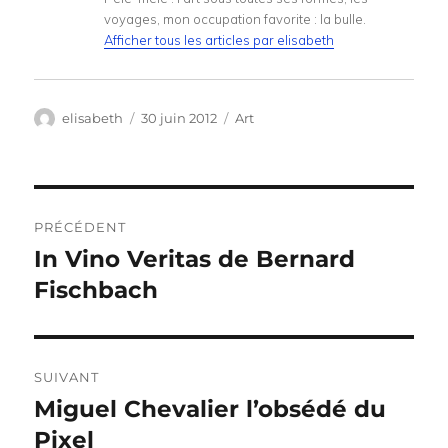
voyages, mon occupation favorite : la bulle.
Afficher tous les articles par elisabeth
Auteur
Publié
Catégories
elisabeth
30 juin 2012
Art
le
Navigation
PRÉCÉDENT
de
In Vino Veritas de Bernard
Publication
précédente :
Fischbach
l’article
SUIVANT
Miguel Chevalier l’obsédé du
Publication
suivante :
Pixel