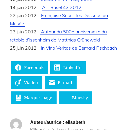
14 juin 2012 :
Art Basel 43 2012
22 juin 2012 :
Françoise Saur – les Dessous du
Musée.
23 juin 2012 :
Autour du 500e anniversaire du
retable d’Issenheim de Matthias Grünewald
25 juin 2012 :
In Vino Veritas de Bernard Fischbach
Facebook
LinkedIn
Viadeo
E-mail
Marque-page
Bluesky
Auteur/autrice :
elisabeth
Pêle-mêle : l'art sous toutes ses formes, les