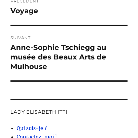
PRÉCÉDENT
de
Voyage
Publication
précédente :
l’article
SUIVANT
Anne-Sophie Tschiegg au
Publication
suivante :
musée des Beaux Arts de
Mulhouse
LADY ELISABETH ITTI
Qui suis-je ?
Contactez-moi !