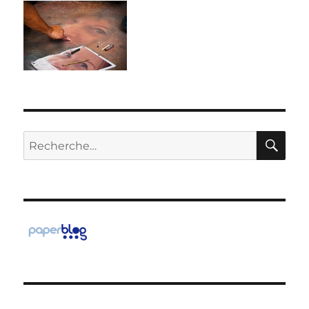
RE
Recherche
pour :