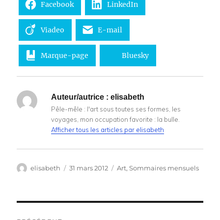
Facebook
LinkedIn
Viadeo
E-mail
Marque-page
Bluesky
Auteur/autrice :
elisabeth
Pêle-mêle : l'art sous toutes ses formes, les
voyages, mon occupation favorite : la bulle.
Afficher tous les articles par elisabeth
Auteur
Publié
Catégories
elisabeth
31 mars 2012
Art
,
Sommaires mensuels
le
Navigation