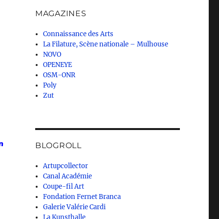
MAGAZINES
Connaissance des Arts
La Filature, Scène nationale – Mulhouse
NOVO
OPENEYE
OSM-ONR
Poly
Zut
n
BLOGROLL
Artupcollector
Canal Académie
Coupe-fil Art
Fondation Fernet Branca
Galerie Valérie Cardi
La Kunsthalle