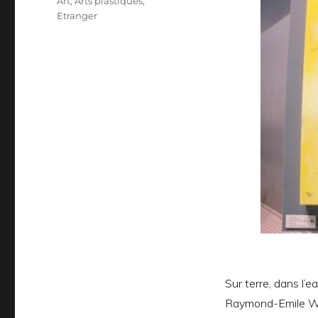
Catégories
Art
,
Arts plastiques
,
Etranger
Raymo
Sur terre, dans l’e
Raymond-Emile Way