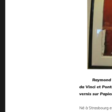
Raymond 
da
Vinci
et
Pont
vernis sur Papie
Né à Strasbourg en