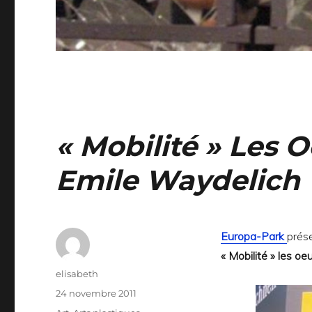
« Mobilité » Les
Emile Waydelich
Europa-Park
prése
« Mobilité » les 
Auteur
elisabeth
Publié
24 novembre 2011
le