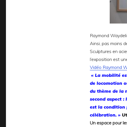
Raymond Waydelic
Ainsi, pas moins 
Sculptures en acie
l’exposition est un
Vidéo Raymond W
« La mobilité e
de locomotion o
du thème de la m
second aspect : l
est la condition
célébration. »
Ut
Un espace pour le