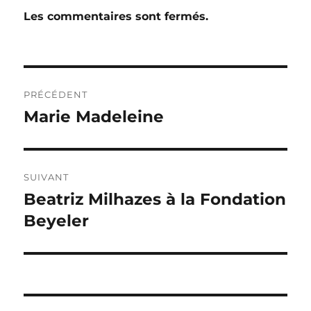
Les commentaires sont fermés.
Navigation
PRÉCÉDENT
de
Marie Madeleine
Publication
précédente :
l’article
SUIVANT
Beatriz Milhazes à la Fondation
Publication
suivante :
Beyeler