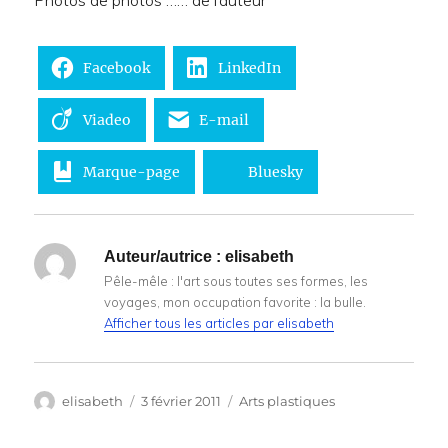
Photos de photos …… de l’auteur
Facebook
LinkedIn
Viadeo
E-mail
Marque-page
Bluesky
Auteur/autrice :
elisabeth
Pêle-mêle : l'art sous toutes ses formes, les
voyages, mon occupation favorite : la bulle.
Afficher tous les articles par elisabeth
Auteur
Publié
Catégories
elisabeth
3 février 2011
Arts plastiques
le