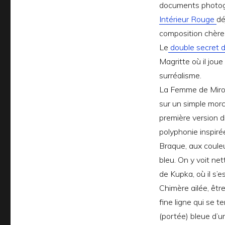
documents photogr
Intérieur Rouge
dé
composition chère
Le
double secret d
Magritte où il joue
surréalisme.
La Femme de Miro, 
sur un simple morc
première version d
polyphonie inspiré
Braque, aux couleu
bleu. On y voit ne
de Kupka, où il s’
Chimère ailée, êtr
fine ligne qui se 
(portée) bleue d’un