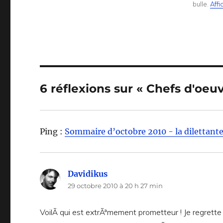
bulle.
Affi
6 réflexions sur « Chefs d'oe
Ping :
Sommaire d’octobre 2010 - la dilettant
Davidikus
dit :
29 octobre 2010 à 20 h 27 min
VoilÃ qui est extrÃªmement prometteur ! Je regrett