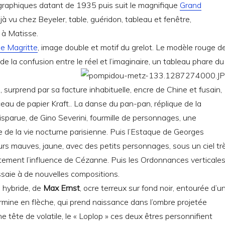
aphiques datant de 1935 puis suit le magnifique
Grand
jà vu chez Beyeler, table, guéridon, tableau et fenêtre,
 à Matisse.
e Magritte
, image double et motif du grelot. Le modèle rouge d
 de la confusion entre le réel et l’imaginaire, un tableau phare du
surprend par sa facture inhabituelle, encre de Chine et fusain,
eau de papier Kraft.. La danse du pan-pan, réplique de la
isparue, de Gino Severini, fourmille de personnages, une
e de la vie nocturne parisienne. Puis l’Estaque de Georges
rs mauves, jaune, avec des petits personnages, sous un ciel tr
ttement l’influence de Cézanne. Puis les Ordonnances verticale
essaie à de nouvelles compositions.
e hybride, de
Max Ernst
, ocre terreux sur fond noir, entourée d’u
termine en flèche, qui prend naissance dans l’ombre projetée
e tête de volatile, le « Loplop » ces deux êtres personnifient