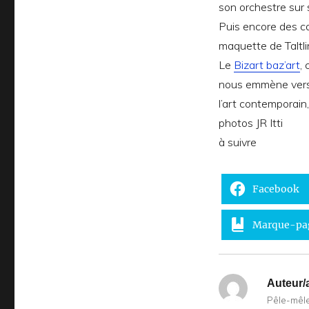
son orchestre sur 
Puis encore des ca
maquette de Taltli
Le
Bizart baz’art
,
nous emmène vers 
l’art contemporain
photos JR Itti
à suivre
Facebook
Marque-pa
Auteur/a
Pêle-mêle 