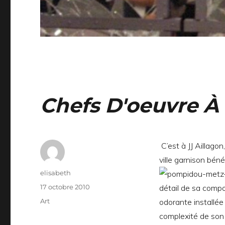
Chefs D'oeuvre À
C’est à JJ Aillagon,
ville garnison bén
Auteur
elisabeth
Publié
17 octobre 2010
détail de sa compos
le
Catégories
Art
odorante installée
complexité de son 