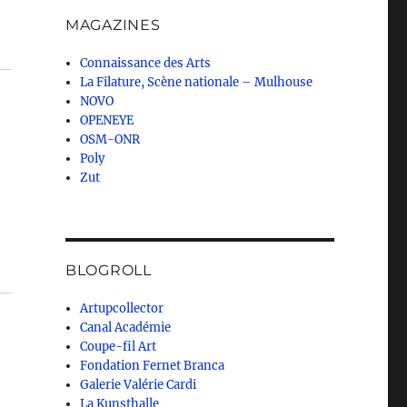
MAGAZINES
Connaissance des Arts
La Filature, Scène nationale – Mulhouse
NOVO
OPENEYE
OSM-ONR
Poly
Zut
BLOGROLL
Artupcollector
Canal Académie
Coupe-fil Art
Fondation Fernet Branca
Galerie Valérie Cardi
La Kunsthalle