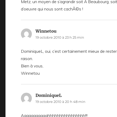
Metz, un moyen de s’agrandir soit Ã Beaubourg, soit
d’oeuvre qui nous sont cachÃ©s !
Winnetou
dit :
19 octobre 2010 à 23 h 25 min
DominiqueL, oui, c’est certainement mieux de rester
raison.
Bien à vous,
Winnetou
DominiqueL
dit :
19 octobre 2010 à 20 h 48 min
Aaaaaaaaaaahhhhhhhhhhhhhhhh!!!