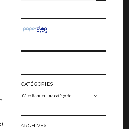
pour :
e
t
CATÉGORIES
Catégories
on
et
ARCHIVES