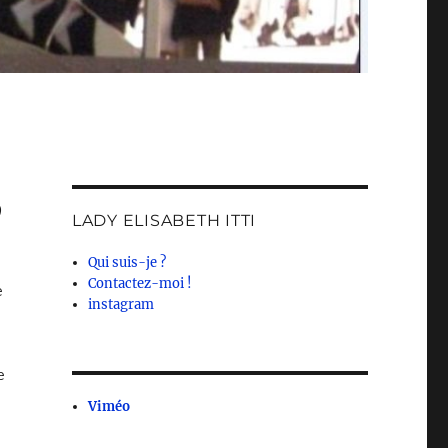
LADY ELISABETH ITTI
Qui suis-je ?
Contactez-moi !
e
instagram
e
Viméo