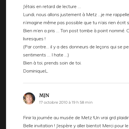
J’étais en retard de lecture …
Lundi, nous allons justement à Metz …je me rappelle 
n’imagine même pas possible que tu n’ais rien écrit
Bien m’en a pris … Ton post tombe à point nommé. C’
livresques !
(Par contre… il y a des donneurs de leçons qui se p
sentiments … I hate …)
Bien à toi, prends soin de toi.
DominiqueL.
MJN
dit :
17 octobre 2010 à 19 h 58 min
Finir la journée au musée de Metz !Un vrai grd plai
Belle invitation ! J’espère y aller bientot Merci pour l