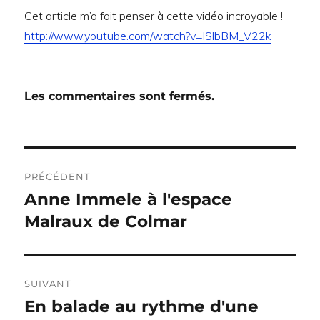
Cet article m’a fait penser à cette vidéo incroyable !
http://www.youtube.com/watch?v=lSlbBM_V22k
Les commentaires sont fermés.
Navigation
PRÉCÉDENT
de
Anne Immele à l'espace
Publication
précédente :
Malraux de Colmar
l’article
SUIVANT
En balade au rythme d'une
Publication