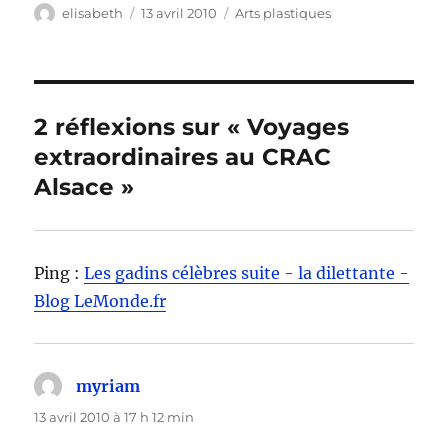
Auteur
Publié
Catégories
elisabeth
13 avril 2010
Arts plastiques
le
2 réflexions sur « Voyages
extraordinaires au CRAC
Alsace »
Ping :
Les gadins célèbres suite - la dilettante -
Blog LeMonde.fr
myriam
dit :
13 avril 2010 à 17 h 12 min