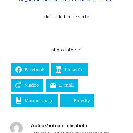
clic sur la flèche verte
photo Internet
Facebook
LinkedIn
Viadeo
E-mail
Marque-page
Bluesky
Auteur/autrice :
elisabeth