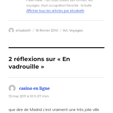
Pêle-mêle : l'art sous toutes ses formes, les
voyages, mon occupation favorite : la bulle.
Afficher tous les articles par elisabeth
Auteur
Publié
Catégories
elisabeth
16 février 2010
Art
,
Voyages
le
2 réflexions sur « En
vadrouille »
casino en ligne
dit :
13 mai 2011 à 10 h 07 min
que dire de Madrid c’est vraiment une très jolie ville