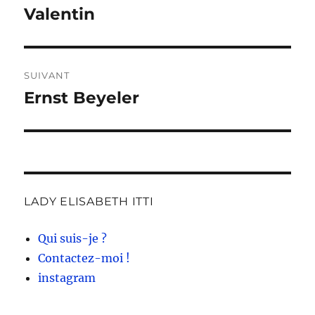
de
Valentin
Publication
précédente :
l’article
SUIVANT
Ernst Beyeler
Publication
suivante :
LADY ELISABETH ITTI
Qui suis-je ?
Contactez-moi !
instagram