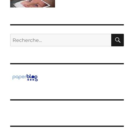
RE
Recherche
pour :