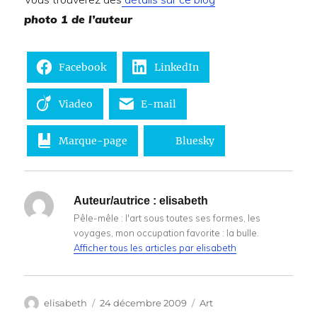
photo 1 de l’auteur
Facebook
LinkedIn
Viadeo
E-mail
Marque-page
Bluesky
Auteur/autrice :
elisabeth
Pêle-mêle : l'art sous toutes ses formes, les
voyages, mon occupation favorite : la bulle.
Afficher tous les articles par elisabeth
Auteur
Publié
Catégories
elisabeth
24 décembre 2009
Art