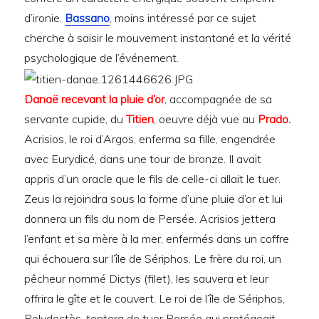
d’ironie.
Bassano
, moins intéressé par ce sujet
cherche à saisir le mouvement instantané et la vérité
psychologique de l’événement.
Danaë recevant la pluie d’or
, accompagnée de sa
servante cupide, du
Titien
, oeuvre déjà vue au
Prado.
Acrisios, le roi d’Argos, enferma sa fille, engendrée
avec Eurydicé, dans une tour de bronze. Il avait
appris d’un oracle que le fils de celle-ci allait le tuer.
Zeus la rejoindra sous la forme d’une pluie d’or et lui
donnera un fils du nom de Persée. Acrisios jettera
l’enfant et sa mère à la mer, enfermés dans un coffre
qui échouera sur l’île de Sériphos. Le frère du roi, un
pêcheur nommé Dictys (filet), les sauvera et leur
offrira le gîte et le couvert. Le roi de l’île de Sériphos,
Polydectès, tentera de tuer Persée qui protégeait