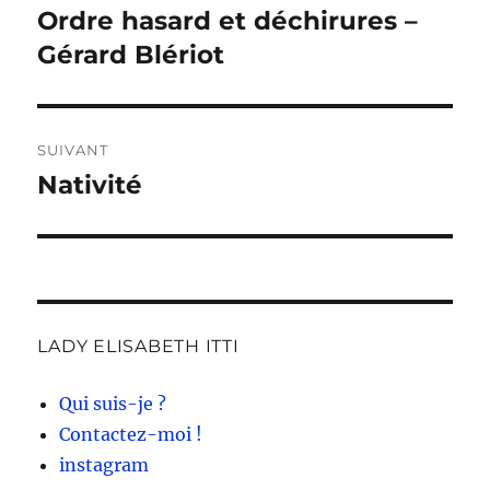
de
Ordre hasard et déchirures –
Publication
précédente :
Gérard Blériot
l’article
SUIVANT
Nativité
Publication
suivante :
LADY ELISABETH ITTI
Qui suis-je ?
Contactez-moi !
instagram