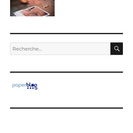
RE
Recherche
pour :