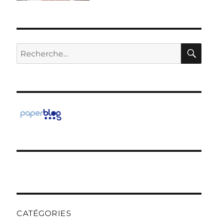
RE
Recherche
pour :
CATÉGORIES