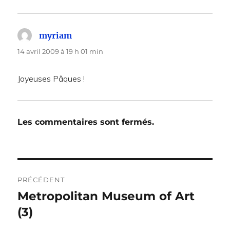
myriam
dit :
14 avril 2009 à 19 h 01 min
Joyeuses Pâques !
Les commentaires sont fermés.
Navigation
PRÉCÉDENT
de
Metropolitan Museum of Art
Publication
précédente :
(3)
l’article