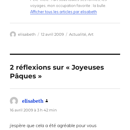
voyages, mon occupation favorite : la bulle.
Afficher tous les articles par elisabeth
Auteur
Publié
Catégories
elisabeth
12 avril 2009
Actualité
,
Art
le
2 réflexions sur « Joyeuses
Pâques »
elisabeth
dit :
16 avril 2009 à 3 h 42 min
j’espère que cela a été agréable pour vous